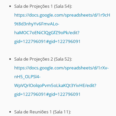
Sala de Projeções 1 (Sala 54):
https://docs.google.com/spreadsheets/d/1r9cH
9t8d3nhyYv6FmvALo-
haMOC7oENiClQgGfZ9oPk/edit?
gid=122796091#gid=122796091
Sala de Projeções 2 (Sala 52):
https://docs.google.com/spreadsheets/d/1rXv-
nH5_OLPSl4-
WpVQrlOolqoPvm5oLkaKQt3YivHE/edit?
gid=122796091#gid=122796091
Sala de Reuniões 1 (Sala 11):