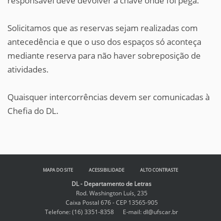
responsável deve devolver a chave onde foi pega.
Solicitamos que as reservas sejam realizadas com
antecedência e que o uso dos espaços só aconteça
mediante reserva para não haver sobreposição de
atividades.
Quaisquer intercorrências devem ser comunicadas à
Chefia do DL.
MAPA DO SITE
ACESSIBILIDADE
ALTO CONTRASTE
DL - Departamento de Letras
Rod. Washington Luís, 235
Caixa Postal 676 - CEP 13565-905
Telefone: (16) 3351-8358 E-mail:
dl@ufscar.br