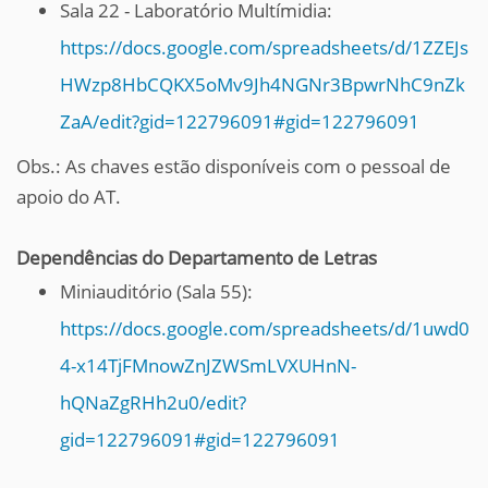
Sala 22 - Laboratório Multímidia:
https://docs.google.com/spreadsheets/d/1ZZEJs
HWzp8HbCQKX5oMv9Jh4NGNr3BpwrNhC9nZk
ZaA/edit?gid=122796091#gid=122796091
Obs.: As chaves estão disponíveis com o pessoal de
apoio do AT.
Dependências do Departamento de Letras
Miniauditório (Sala 55):
https://docs.google.com/spreadsheets/d/1uwd0
4-x14TjFMnowZnJZWSmLVXUHnN-
hQNaZgRHh2u0/edit?
gid=122796091#gid=122796091