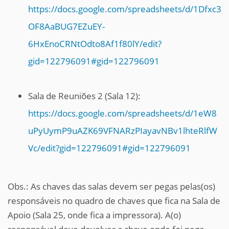
https://docs.google.com/spreadsheets/d/1Dfxc3
OF8AaBUG7EZuEY-
6HxEnoCRNtOdto8Af1f80lY/edit?
gid=122796091#gid=122796091
Sala de Reuniões 2 (Sala 12):
https://docs.google.com/spreadsheets/d/1eW8
uPyUymP9uAZK69VFNARzPIayavNBv1lhteRlfW
Vc/edit?gid=122796091#gid=122796091
Obs.: As chaves das salas devem ser pegas pelas(os)
responsáveis no quadro de chaves que fica na Sala de
Apoio (Sala 25, onde fica a impressora). A(o)